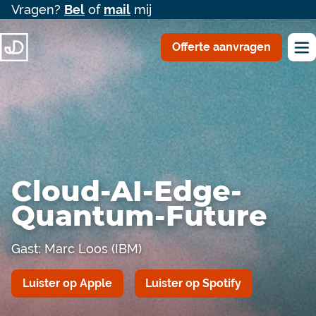
Vragen?
Bel
of
mail
mij
Offerte aanvragen
Cloud-AI-Edge-
Quantum-Future
Gast: Marc Loos (IBM)
Luister op Apple
Luister op Spotify