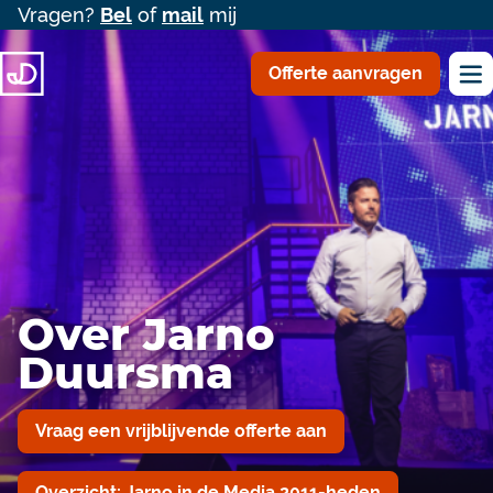
Vragen?
Bel
of
mail
mij
Offerte aanvragen
Over Jarno
Duursma
Vraag een vrijblijvende offerte aan
Overzicht: Jarno in de Media 2011-heden