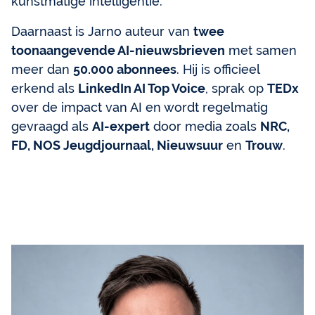
kunstmatige intelligentie.
Daarnaast is Jarno auteur van
twee
toonaangevende AI-nieuwsbrieven
met samen
meer dan
50.000 abonnees
. Hij is officieel
erkend als
LinkedIn AI Top Voice
, sprak op
TEDx
over de impact van AI en wordt regelmatig
gevraagd als
AI-expert
door media zoals
NRC,
FD, NOS Jeugdjournaal, Nieuwsuur
en
Trouw
.