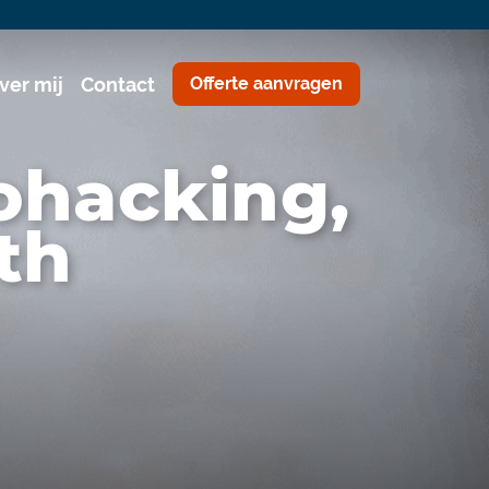
ver mij
Contact
Offerte aanvragen
ohacking,
th