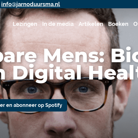
j
info@jarnoduursma.nl
Lezingen
In de media
Artikelen
Boeken
O
are Mens: Bi
 Digital Heal
ter en abonneer op Spotify