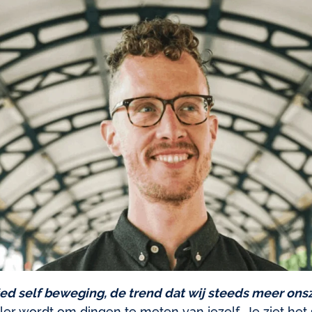
ied self beweging, de trend dat wij steeds meer on
ler wordt om dingen te meten van jezelf. Je ziet he