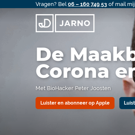
Vragen? Bel
06 – 160 749 53
of mail mi
De Maakb
Corona en
Met BioHacker Peter Joosten
Luister en abonneer op Apple
Luis