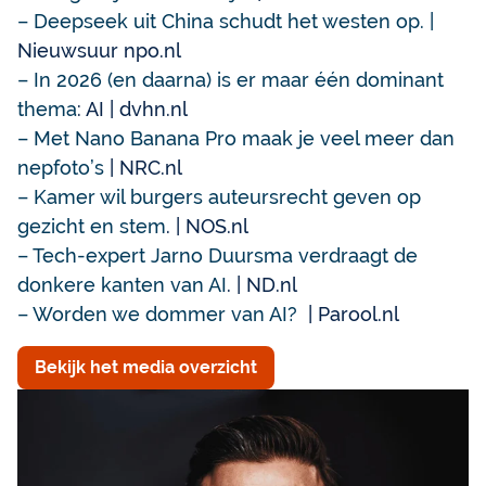
– Deepseek uit China schudt het westen op. |
Nieuwsuur npo.nl
– In 2026 (en daarna) is er maar één dominant
thema
: AI | dvhn.nl
– Met Nano Banana Pro maak je veel meer dan
nepfoto’s
| NRC.nl
– Kamer wil burgers auteursrecht geven op
gezicht en stem
. | NOS.nl
– Tech-expert Jarno Duursma verdraagt de
donkere kanten van AI
. | ND.nl
– Worden we dommer van AI?
| Parool.nl
Bekijk het media overzicht