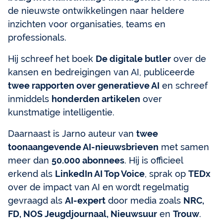
de nieuwste ontwikkelingen naar heldere
inzichten voor organisaties, teams en
professionals.
Hij schreef het boek
De digitale butler
over de
kansen en bedreigingen van AI, publiceerde
twee rapporten over generatieve AI
en schreef
inmiddels
honderden artikelen
over
kunstmatige intelligentie.
Daarnaast is Jarno auteur van
twee
toonaangevende AI-nieuwsbrieven
met samen
meer dan
50.000 abonnees
. Hij is officieel
erkend als
LinkedIn AI Top Voice
, sprak op
TEDx
over de impact van AI en wordt regelmatig
gevraagd als
AI-expert
door media zoals
NRC,
FD, NOS Jeugdjournaal, Nieuwsuur
en
Trouw
.