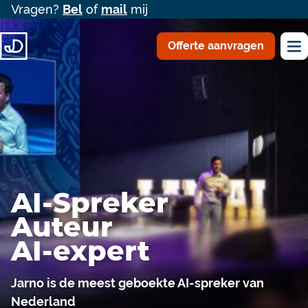
Vragen?
Bel
of
mail
mij
Offerte aanvragen
AI-Spreker
Auteur
AI-expert
Jarno is de meest geboekte AI-spreker van
Nederland