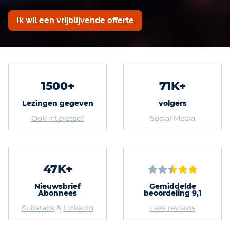
Ik wil een vrijblijvende offerte
1500+
71K+
Lezingen gegeven
volgers
Ook interesse?
Social Media
47K+
Nieuwsbrief
Gemiddelde
Abonnees
beoordeling 9,1
Substack
&
LinkedIn
Lees reviews