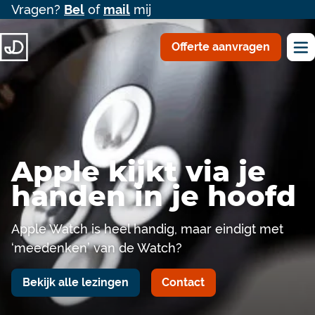
Vragen?
Bel
of
mail
mij
Offerte aanvragen
Apple kijkt via je
handen in je hoofd
Apple Watch is heel handig, maar eindigt met
‘meedenken’ van de Watch?
Bekijk alle lezingen
Contact