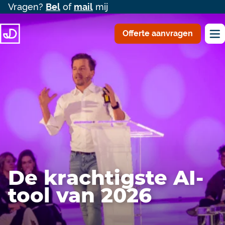
Vragen?
Bel
of
mail
mij
Offerte aanvragen
De krachtigste AI-
tool van 2026