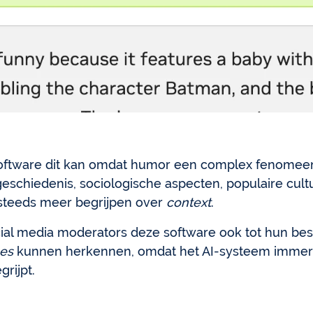
-software dit kan omdat humor een complex fenomeen
eschiedenis, sociologische aspecten, populaire cult
 steeds meer begrijpen over
context
.
ocial media moderators deze software ook tot hun be
es
kunnen herkennen, omdat het AI-systeem immers
rijpt.