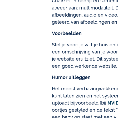
ChatGPT in bedrijf en samenl
alweer aan: multimodaliteit.
afbeeldingen, audio en video
geleerd van afbeeldingen en v
Voorbeelden
Stel je voor: je wilt je huis
een omschrijving van je woon
je website eruitziet. Dit sy
een goed werkende website.
Humor uitleggen
Het meest verbazingwekkend 
kunt laten zien en het syste
uploadt bijvoorbeeld (bij
NVI
oortjes gestyled en de tekst
een baby op staat met een vl