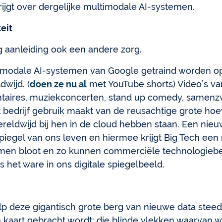
krijgt over dergelijke multimodale AI-systemen.
eit
g aanleiding ook een andere zorg.
ltimodale AI-systemen van Google getraind worden o
dwijd. (
doen ze nu al
met YouTube shorts) Video’s van 
entaires, muziekconcerten, stand up comedy, samen
t bedrijf gebruik maakt van de reusachtige grote hoe
eldwijd bij hen in de cloud hebben staan. Een nieu
spiegel van ons leven en hiermee krijgt Big Tech een 
eimen bloot en zo kunnen commerciële technologieb
ls het ware in ons digitale spiegelbeeld.
lp deze gigantisch grote berg van nieuwe data stee
in kaart gebracht wordt; die blinde vlekken waarvan 