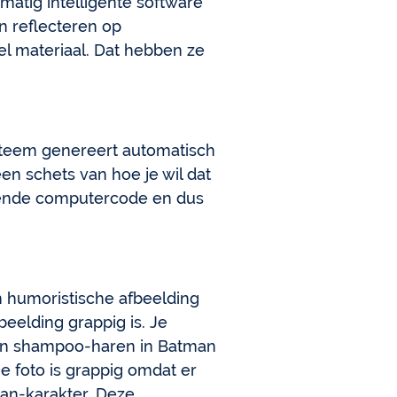
matig intelligente software
n reflecteren op
el materiaal. Dat hebben ze
systeem genereert automatisch
en schets van hoe je wil dat
rkende computercode en dus
 humoristische afbeelding
eelding grappig is. Je
zijn shampoo-haren in Batman
e foto is grappig omdat er
man-karakter. Deze