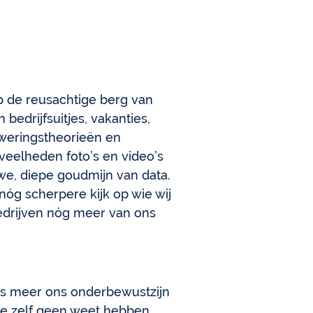
p de reusachtige berg van
bedrijfsuitjes, vakanties,
zweringstheorieën en
veelheden foto’s en video’s
we, diepe goudmijn van data.
nóg scherpere kijk op wie wij
edrijven nóg meer van ons
ds meer ons onderbewustzijn
we zelf geen weet hebben.