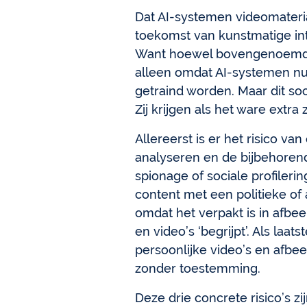
Dat AI-systemen videomateri
toekomst van kunstmatige intel
Want hoewel bovengenoemde o
alleen omdat AI-systemen nu
getraind worden. Maar dit s
Zij krijgen als het ware extra 
Allereerst is er het risico v
analyseren en de bijbehoren
spionage of sociale profiler
content met een politieke of 
omdat het verpakt is in afbe
en video’s ‘begrijpt’. Als la
persoonlijke video’s en afbe
zonder toestemming.
Deze drie concrete risico’s zi