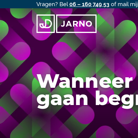
Vragen? Bel
06 – 160 749 53
of mail mi
Wanneer 
gaan begr