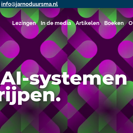
j
info@jarnoduursma.nl
Lezingen
In de media
Artikelen
Boeken
O
AI-systemen 
ijpen.