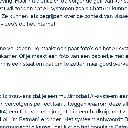
eving. Maar nu dient zich de volgende golf van kunst
 Dat wil zeggen dat AI-systemen zoals ChatGPT kunne
. Ze kunnen iets begrijpen over de context van visue
ideo’s op het internet.
 online verkopen. Je maakt een paar foto’s en het AI-
kamer. Of je maakt een foto van een papiertje met e
steem is een staat om dat om te zetten naar goed we
is trouwens dat je een multimodaal AI-systeem een
em vervolgens perfect kan uitleggen waarom deze afb
DIA
) een foto van een jongetje in een badkuip, met 
 “LoL I’m Batman” eronder. Het systeem antwoordt: D
eermuisachtig kapsel, dat lijkt op het populaire Bat