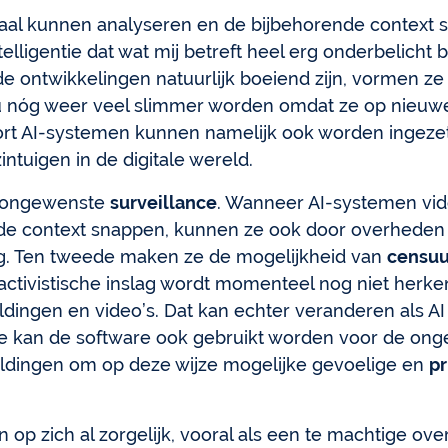
aal kunnen analyseren en de bijbehorende context 
ligentie dat wat mij betreft heel erg onderbelicht bli
ntwikkelingen natuurlijk boeiend zijn, vormen ze 
 nóg weer veel slimmer worden omdat ze op nieuwe
oort AI-systemen kunnen namelijk ook worden ingeze
zintuigen in de digitale wereld.
an ongewenste
surveillance
. Wanneer AI-systemen vi
de context snappen, kunnen ze ook door overheden
ing. Ten tweede maken ze de mogelijkheid van
censuu
activistische inslag wordt momenteel nog niet herken
eldingen en video’s. Dat kan echter veranderen als A
atste kan de software ook gebruikt worden voor de on
eldingen om op deze wijze mogelijke gevoelige en
p
jn op zich al zorgelijk, vooral als een te machtige o